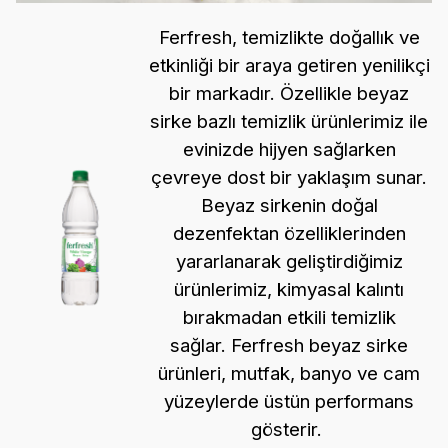
İnsan ve Kültür Politikamız
Ferfresh, temizlikte doğallık ve
etkinliği bir araya getiren yenilikçi
Döngüsel Ekonomi Politikamız
bir markadır. Özellikle beyaz
sirke bazlı temizlik ürünlerimiz ile
İş Birliği Politikamız
evinizde hijyen sağlarken
Müşteri İlişkileri Politikamız
çevreye dost bir yaklaşım sunar.
Beyaz sirkenin doğal
Kalite Politikamız
dezenfektan özelliklerinden
yararlanarak geliştirdiğimiz
ürünlerimiz, kimyasal kalıntı
bırakmadan etkili temizlik
sağlar. Ferfresh beyaz sirke
ürünleri, mutfak, banyo ve cam
yüzeylerde üstün performans
gösterir.