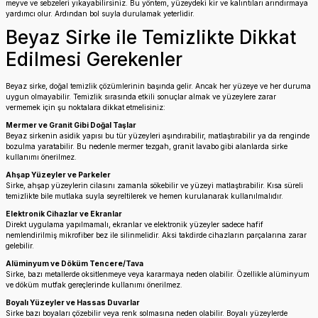
meyve ve sebzeleri yıkayabilirsiniz. Bu yöntem, yüzeydeki kir ve kalıntıları arındırmaya
yardımcı olur. Ardından bol suyla durulamak yeterlidir.
Beyaz Sirke ile Temizlikte Dikkat
Edilmesi Gerekenler
Beyaz sirke, doğal temizlik çözümlerinin başında gelir. Ancak her yüzeye ve her duruma
uygun olmayabilir. Temizlik sırasında etkili sonuçlar almak ve yüzeylere zarar
vermemek için şu noktalara dikkat etmelisiniz:
Mermer ve Granit Gibi Doğal Taşlar
Beyaz sirkenin asidik yapısı bu tür yüzeyleri aşındırabilir, matlaştırabilir ya da renginde
bozulma yaratabilir. Bu nedenle mermer tezgah, granit lavabo gibi alanlarda sirke
kullanımı önerilmez.
Ahşap Yüzeyler ve Parkeler
Sirke, ahşap yüzeylerin cilasını zamanla sökebilir ve yüzeyi matlaştırabilir. Kısa süreli
temizlikte bile mutlaka suyla seyreltilerek ve hemen kurulanarak kullanılmalıdır.
Elektronik Cihazlar ve Ekranlar
Direkt uygulama yapılmamalı, ekranlar ve elektronik yüzeyler sadece hafif
nemlendirilmiş mikrofiber bez ile silinmelidir. Aksi takdirde cihazların parçalarına zarar
gelebilir.
Alüminyum ve Döküm Tencere/Tava
Sirke, bazı metallerde oksitlenmeye veya kararmaya neden olabilir. Özellikle alüminyum
ve döküm mutfak gereçlerinde kullanımı önerilmez.
Boyalı Yüzeyler ve Hassas Duvarlar
Sirke bazı boyaları çözebilir veya renk solmasına neden olabilir. Boyalı yüzeylerde