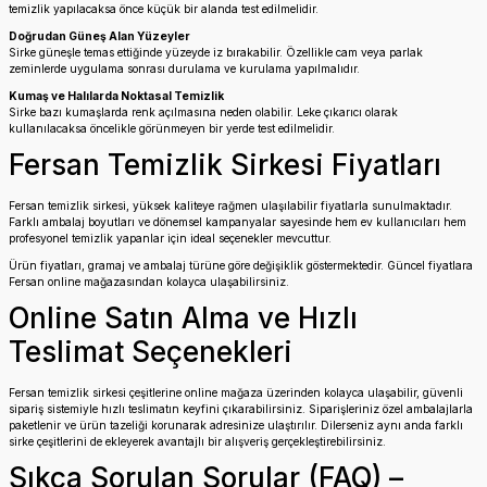
temizlik yapılacaksa önce küçük bir alanda test edilmelidir.
Doğrudan Güneş Alan Yüzeyler
Sirke güneşle temas ettiğinde yüzeyde iz bırakabilir. Özellikle cam veya parlak
zeminlerde uygulama sonrası durulama ve kurulama yapılmalıdır.
Kumaş ve Halılarda Noktasal Temizlik
Sirke bazı kumaşlarda renk açılmasına neden olabilir. Leke çıkarıcı olarak
kullanılacaksa öncelikle görünmeyen bir yerde test edilmelidir.
Fersan Temizlik Sirkesi Fiyatları
Fersan temizlik sirkesi, yüksek kaliteye rağmen ulaşılabilir fiyatlarla sunulmaktadır.
Farklı ambalaj boyutları ve dönemsel kampanyalar sayesinde hem ev kullanıcıları hem
profesyonel temizlik yapanlar için ideal seçenekler mevcuttur.
Ürün fiyatları, gramaj ve ambalaj türüne göre değişiklik göstermektedir. Güncel fiyatlara
Fersan online mağazasından kolayca ulaşabilirsiniz.
Online Satın Alma ve Hızlı
Teslimat Seçenekleri
Fersan temizlik sirkesi çeşitlerine online mağaza üzerinden kolayca ulaşabilir, güvenli
sipariş sistemiyle hızlı teslimatın keyfini çıkarabilirsiniz. Siparişleriniz özel ambalajlarla
paketlenir ve ürün tazeliği korunarak adresinize ulaştırılır. Dilerseniz aynı anda farklı
sirke çeşitlerini de ekleyerek avantajlı bir alışveriş gerçekleştirebilirsiniz.
Sıkça Sorulan Sorular (FAQ) –