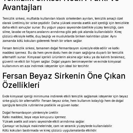
Avantajları
Temizlik sirkesi, mutfakta kullanılan klasik sirkelerden ayrılan, temizlik amaçlı özel
olarak üretilmiş bir sirke çeşididir. Daha yüksek oranda asetik asit içerdiği için temizlikte
daha etkili sonuçlar sunar. Bu yoğun yapısı sayesinde özellikle yüzey temizliği, cam
silme, lavabo ve fayans aralarını arındırma gibi pek çok alanda kullanılabilir. Kireç
çözücü etkisiyle kettle, duş başlığı ve musluklarda biriken kalıntıları çözer. Aynı
zamanda kötü kokuları gidererek ferah bir ortam sağlar.
Fersan temizlik sirkesi, tamamen doğal fermantasyon süreciyle elde edilir ve katkı
maddesi içermez. Bu da hem çevre dostu hem de insan sağlığına duyarlı bir temizlik
alternatifi sunar. Kimyasal içerikli ürünlerin aksine ağır koku ya da kalıntı bırakmaz,
güvenli ve etkili bir hijyen sağlar. Doğal yaşamı benimseyenler ve evinde kimyasal
kullanımını en aza indirmek isteyenler için ideal bir tercihtir.
Fersan Beyaz Sirkenin Öne Çıkan
Özellikleri
Evde kimyasal içeriği minimuma indirerek etkili temizlik sağlamak isteyenler için beyaz
sirke güçlü bir alternatiftir. Fersan beyaz sirke, hem kullanım kolaylığı hem de doğal
içeriğiyle temizlik rutinlerine pratiklik ve güven katar.
Doğal fermantasyon yöntemiyle üretilir.
Katkı maddesi, boya veya koruyucu içermez.
Yüksek asetik asit oranı sayesinde etkili arındırma sağlar.
Çamaşır ve bulaşık makinelerinde, cam ve seramik yüzeylerde kullanılabilir.
Kötü kokuları bastırmada ve kireç çözücü uygulamalarda etkilidir.