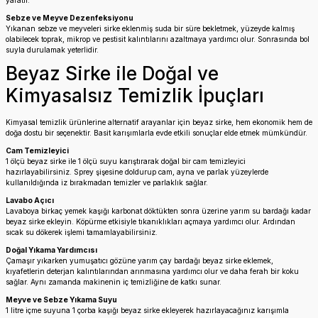
yaratır.
Sebze ve Meyve Dezenfeksiyonu
Yıkanan sebze ve meyveleri sirke eklenmiş suda bir süre bekletmek, yüzeyde kalmış
olabilecek toprak, mikrop ve pestisit kalıntılarını azaltmaya yardımcı olur. Sonrasında bol
suyla durulamak yeterlidir.
Beyaz Sirke ile Doğal ve
Kimyasalsız Temizlik İpuçları
Kimyasal temizlik ürünlerine alternatif arayanlar için beyaz sirke, hem ekonomik hem de
doğa dostu bir seçenektir. Basit karışımlarla evde etkili sonuçlar elde etmek mümkündür.
Cam Temizleyici
1 ölçü beyaz sirke ile 1 ölçü suyu karıştırarak doğal bir cam temizleyici
hazırlayabilirsiniz. Sprey şişesine doldurup cam, ayna ve parlak yüzeylerde
kullanıldığında iz bırakmadan temizler ve parlaklık sağlar.
Lavabo Açıcı
Lavaboya birkaç yemek kaşığı karbonat döktükten sonra üzerine yarım su bardağı kadar
beyaz sirke ekleyin. Köpürme etkisiyle tıkanıklıkları açmaya yardımcı olur. Ardından
sıcak su dökerek işlemi tamamlayabilirsiniz.
Doğal Yıkama Yardımcısı
Çamaşır yıkarken yumuşatıcı gözüne yarım çay bardağı beyaz sirke eklemek,
kıyafetlerin deterjan kalıntılarından arınmasına yardımcı olur ve daha ferah bir koku
sağlar. Aynı zamanda makinenin iç temizliğine de katkı sunar.
Meyve ve Sebze Yıkama Suyu
1 litre içme suyuna 1 çorba kaşığı beyaz sirke ekleyerek hazırlayacağınız karışımla