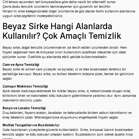
Cilt teması açısından sert kimyasallara göre daha nazik bir alternatif sunar.
Çevre dostu temizlik ürünlerini benimseyenler için güvenilir bir tercihtir.
Fersan’ın sirke kategorisindeki diğer ürünlerine de göz atarak farklı kullanım alanlarına
uygun
sirke çeşitleri
ni inceleyebilirsiniz.
Beyaz Sirke Hangi Alanlarda
Kullanılır? Çok Amaçlı Temizlik
Beyaz sirke, doğal temizlik ürünlerinde en sık tercih edilen ürünlerden biridir. Hem
hijyen sağlamak hem de kimyasal ürün kullanımını azaltmak isteyenler için ideal
çözümler sunar. Özellikle şu alanlarda etkili şekilde kullanılmaktadır:
Cam ve Ayna Temizliği
Beyaz sirke ile silinen cam yüzeyler ve aynalar, iz ve leke bırakmadan tertemiz bir
parlaklığa kavuşur. Beyaz sirke, su buharı lekelerini kolayca çözer, berrak bir görünüm
sağlar.
Çamaşır Makinesi Temizliği
Aylık olarak makineye eklenecek bir miktar beyaz sirke, iç mekanizmada oluşan kireç
birikimini önler ve makinedeki kötü kokuların giderilmesine yardımcı olur. Aynı zamanda
makinenin ömrünü uzatır.
Banyo ve Lavabo Temizliği
Duş kabinleri, fayans araları, lavabolar ve bataryalarda biriken sabun kalıntılarını ve
kireç lekelerini çözer. Mikroorganizma oluşumunu engelleyerek hijyen sağlar.
Mutfak Tezgahları ve Buzdolabı İçi
Gıda hazırlanan yüzeylerde güvenle kullanılabilir. Sirke, kimyasal kalıntı bırakmadan
temizlik sağlar ve kötü kokuları ortadan kaldırır. Buzdolabının içini silerek tazelik hissi