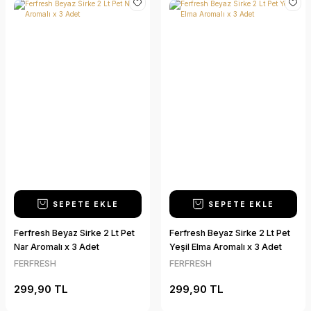
İnsan ve Kültür Politikamız
Döngüsel Ekonomi Politikamız
İş Birliği Politikamız
Müşteri İlişkileri Politikamız
Kalite Politikamız
SEPETE EKLE
SEPETE EKLE
Ferfresh Beyaz Sirke 2 Lt Pet
Ferfresh Beyaz Sirke 2 Lt Pet
Nar Aromalı x 3 Adet
Yeşil Elma Aromalı x 3 Adet
FERFRESH
FERFRESH
299,90 TL
299,90 TL