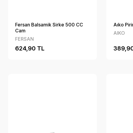
Fersan Balsamik Sirke 500 CC
Aıko Pir
Cam
AIKO
FERSAN
624,90 TL
389,9