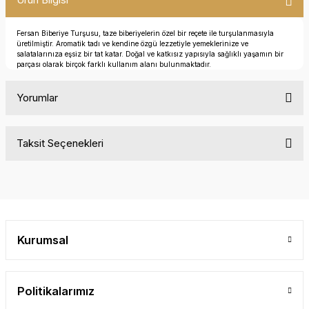
Fersan Biberiye Turşusu, taze biberiyelerin özel bir reçete ile turşulanmasıyla
üretilmiştir. Aromatik tadı ve kendine özgü lezzetiyle yemeklerinize ve
salatalarınıza eşsiz bir tat katar. Doğal ve katkısız yapısıyla sağlıklı yaşamın bir
parçası olarak birçok farklı kullanım alanı bulunmaktadır.
Yorumlar
Taksit Seçenekleri
Bu ürüne ilk yorumu siz yapın!
Yorum Yaz
Kurumsal
Politikalarımız