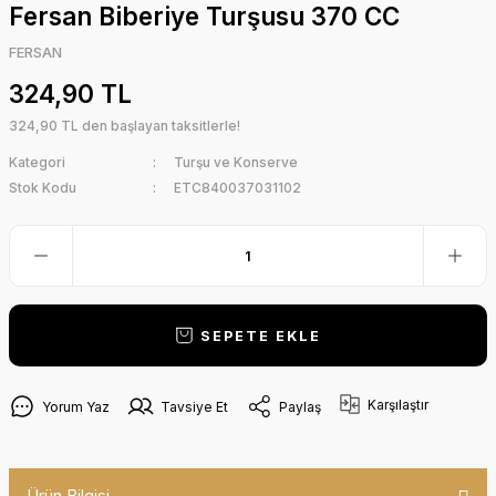
Fersan Biberiye Turşusu 370 CC
FERSAN
324,90 TL
324,90 TL den başlayan taksitlerle!
Kategori
Turşu ve Konserve
Stok Kodu
ETC840037031102
SEPETE EKLE
Karşılaştır
Yorum Yaz
Tavsiye Et
Paylaş
Ürün Bilgisi