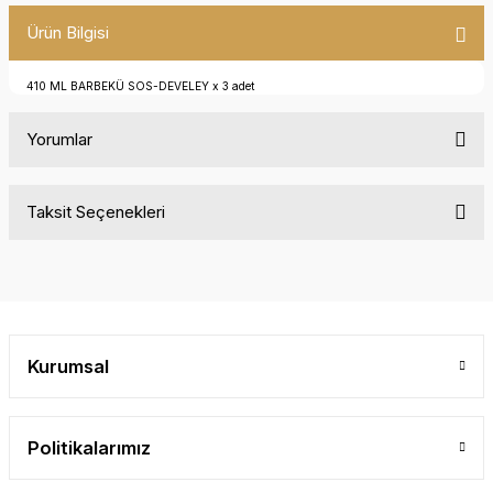
Ürün Bilgisi
410 ML BARBEKÜ SOS-DEVELEY x 3 adet
Yorumlar
Taksit Seçenekleri
Bu ürüne ilk yorumu siz yapın!
Yorum Yaz
Kurumsal
Politikalarımız