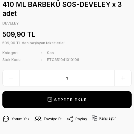
410 ML BARBEKÜ SOS-DEVELEY x 3
adet
DEVELEY
509,90 TL
509,90 TL den başlayan taksitlerle!
Kategori
Sos
Stok Kodu
ETC851041010106
SEPETE EKLE
Karşılaştır
Yorum Yaz
Tavsiye Et
Paylaş