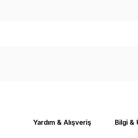
Bu ürüne ilk yorumu siz yapın!
Yorum Yaz
Yardım & Alışveriş
Bilgi &