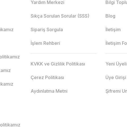
Yardım Merkezi
Bilgi Top
Sıkça Sorulan Sorular (SSS)
Blog
itikamız
Sipariş Sorgula
İletişim
İşlem Rehberi
İletişim F
litikamız
KVKK ve Gizlilik Politikası
Yeni Üyel
ikamız
Çerez Politikası
Üye Girişi
tikamız
Aydınlatma Metni
Şifremi U
Politikamız