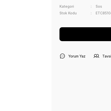
Kategori
Sos
Stok Kodu
ETC8510
Yorum Yaz
Tavsi