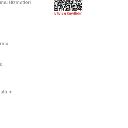
lumu Hizmetleri
ormu
ik
nuttum