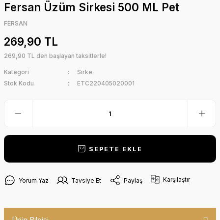
Fersan Üzüm Sirkesi 500 ML Pet
FERSAN
269,90 TL
269,90 TL den başlayan taksitlerle!
Kategori
Sirke
Stok Kodu
ETC220405020001
SEPETE EKLE
Karşılaştır
Yorum Yaz
Tavsiye Et
Paylaş
Ürün Bilgisi