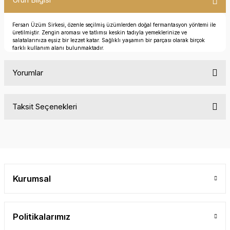
Fersan Üzüm Sirkesi, özenle seçilmiş üzümlerden doğal fermantasyon yöntemi ile
üretilmiştir. Zengin aroması ve tatlımsı keskin tadıyla yemeklerinize ve
salatalarınıza eşsiz bir lezzet katar. Sağlıklı yaşamın bir parçası olarak birçok
farklı kullanım alanı bulunmaktadır.
Yorumlar
Taksit Seçenekleri
Bu ürüne ilk yorumu siz yapın!
Yorum Yaz
Kurumsal
Politikalarımız