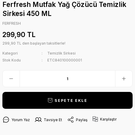
Ferfresh Mutfak Yağ Çözücü Temizlik
Sirkesi 450 ML
FERFRESH
299,90 TL
299,90 TL den başlayan taksitlerle!
Kategori
Temizlik Sirkesi
Stok Kodu
ETC840100000001
SEPETE EKLE
Karşılaştır
Yorum Yaz
Tavsiye Et
Paylaş