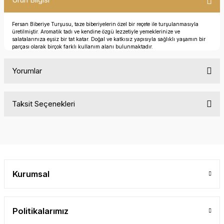
Fersan Biberiye Turşusu, taze biberiyelerin özel bir reçete ile turşulanmasıyla
üretilmiştir. Aromatik tadı ve kendine özgü lezzetiyle yemeklerinize ve
salatalarınıza eşsiz bir tat katar. Doğal ve katkısız yapısıyla sağlıklı yaşamın bir
parçası olarak birçok farklı kullanım alanı bulunmaktadır.
Yorumlar
Taksit Seçenekleri
Bu ürüne ilk yorumu siz yapın!
Yorum Yaz
Kurumsal
Politikalarımız