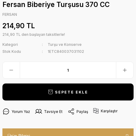
Fersan Biberiye Turşusu 370 CC
FERSAN
214,90 TL
214,90 TL den başlayan taksitlerle!
Kategori
Turşu ve Konserve
Stok Kodu
1ETC840037031102
SEPETE EKLE
Karşılaştır
Yorum Yaz
Tavsiye Et
Paylaş
Ürün Bilgisi