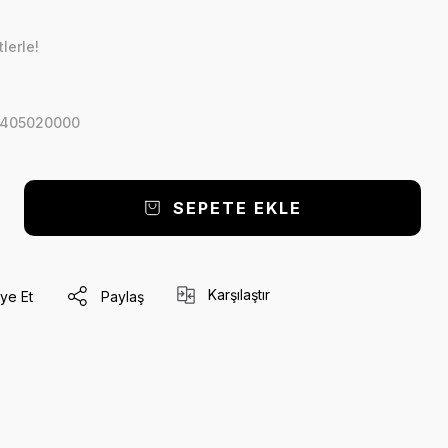
lerle!
405020000
SEPETE EKLE
Karşılaştır
ye Et
Paylaş