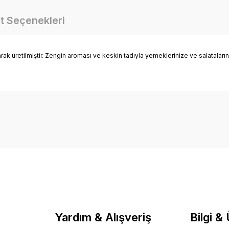
t Seçenekleri
ak üretilmiştir. Zengin aroması ve keskin tadıyla yemeklerinize ve salatalarınız
Bu ürüne ilk yorumu siz yapın!
Yorum Yaz
Yardım & Alışveriş
Bilgi &