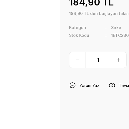
184,90 TL
184,90 TL den başlayan taksit
Kategori
Sirke
Stok Kodu
1ETC230
Yorum Yaz
Tavsi