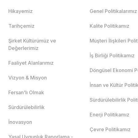
Hikayemiz
Genel Politikalarımız
Tarihçemiz
Kalite Politikamız
Şirket Kültürümüz ve
Müşteri İlişkileri Pol
Değerlerimiz
İş Birliği Politikamız
Faaliyet Alanlarımız
Döngüsel Ekonomi Po
Vizyon & Misyon
İnsan ve Kültür Polit
Fersan'lı Olmak
Sürdürülebilirlik Poli
Sürdürülebilirlik
Enerji Politikamız
İnovasyon
Çevre Politikamız
Yasal Uygunluk Raporlama -