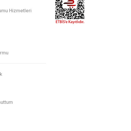
lumu Hizmetleri
ormu
ik
nuttum