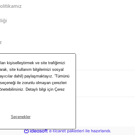
Politikamız
liği
z
ile
ideasoft
e-