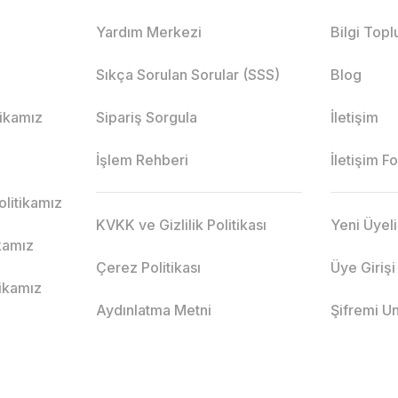
Yardım Merkezi
Bilgi Top
Sıkça Sorulan Sorular (SSS)
Blog
itikamız
Sipariş Sorgula
İletişim
İşlem Rehberi
İletişim F
litikamız
KVKK ve Gizlilik Politikası
Yeni Üyel
ikamız
Çerez Politikası
Üye Girişi
tikamız
Aydınlatma Metni
Şifremi U