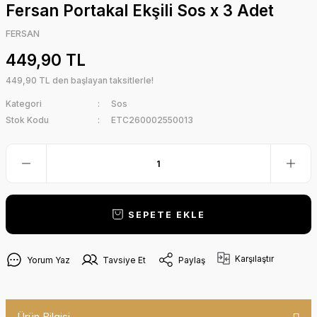
Fersan Portakal Ekşili Sos x 3 Adet
FERSAN
449,90 TL
449,90 TL den başlayan taksitlerle!
Kategori
Sos
Stok Kodu
ETC260002550013
SEPETE EKLE
Karşılaştır
Yorum Yaz
Tavsiye Et
Paylaş
Ürün Bilgisi