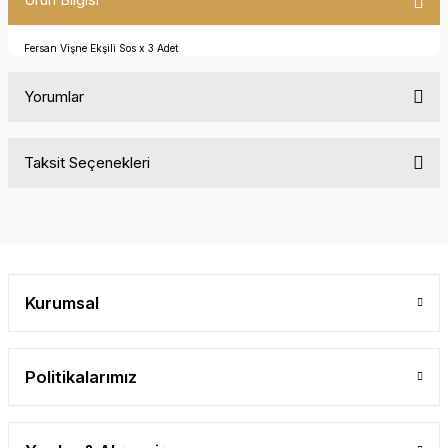
Fersan Vişne Ekşili Sos x 3 Adet
Yorumlar
Taksit Seçenekleri
Bu ürüne ilk yorumu siz yapın!
Yorum Yaz
Kurumsal
Politikalarımız