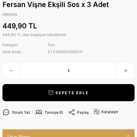
Fersan Vişne Ekşili Sos x 3 Adet
FERSAN
449,90 TL
449,90 TL den başlayan taksitlerle!
Kategori
Sos
Stok Kodu
ETC260002550011
SEPETE EKLE
Karşılaştır
Yorum Yaz
Tavsiye Et
Paylaş
Ürün Bilgisi