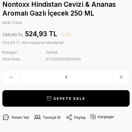
Nontoxx Hindistan Cevizi & Ananas
Aromalı Gazlı İçecek 250 ML
NON TOXX
524,93 TL
749,90 TL
-%30
524,93 TL den başlayan taksitlerle!
Kategori
İçecek
Stok Kodu
ETC530502500040
SEPETE EKLE
Karşılaştır
Yorum Yaz
Tavsiye Et
Paylaş