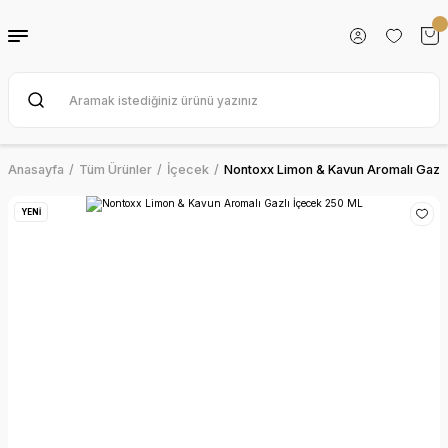
Geri Dön
Geri Dön
Geri Dön
Geri Dön
z
Hikayemiz
Politikalarımız
Tüm Markalarımız
Duyuru
ız
arı
Tarihçemiz
Çevre Politikamız
nonToxx
Genel Kurula Davet
Anasayfa
Tüm Ürünler
İçecek
Nontoxx Limon & Kavun Aromalı Gazl
Şirket Kültürümüz ve Değerlerimiz
İş Sağlığı Güvenliği Politikamız
Fersan
YENİ
i
Faaliyet Alanlarımız
Kalite ve Gıda Güvenliği Politikamız
Develey
Vizyon & Misyon
Helal Gıda Politikamız
Teekanne
Fersan'lı Olmak
Sosyal Uygunluk Politikası
AIKO
rve
Sürdürülebilirlik
Enerji Politikamız
Reine De Dijon
İnovasyon
Sürdürülebilirlik Politikamız
Ferfresh