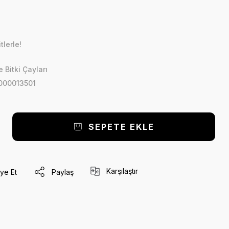
lerle!
 Bitki Çayları
000013501
SEPETE EKLE
Karşılaştır
ye Et
Paylaş