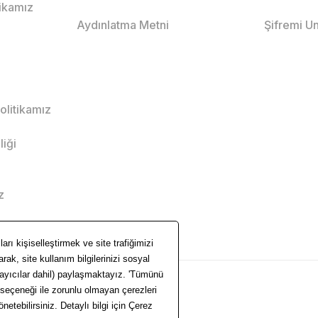
tikamız
Aydınlatma Metni
Şifremi U
Politikamız
liği
z