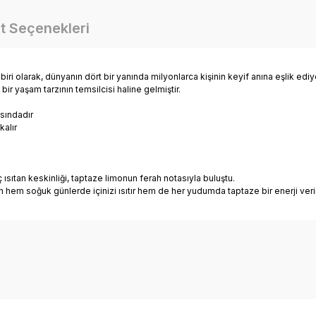
t Seçenekleri
 olarak, dünyanın dört bir yanında milyonlarca kişinin keyif anına eşlik ediyor. 
ir yaşam tarzının temsilcisi haline gelmiştir.
asındadır
kalır
 ısıtan keskinliği, taptaze limonun ferah notasıyla buluştu.
n hem soğuk günlerde içinizi ısıtır hem de her yudumda taptaze bir enerji verir
Bu ürüne ilk yorumu siz yapın!
Yorum Yaz