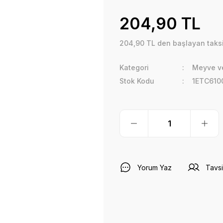
204,90 TL
204,90 TL den başlayan taksit
Kategori
Meyve ve
Stok Kodu
1ETC610
Yorum Yaz
Tavsi