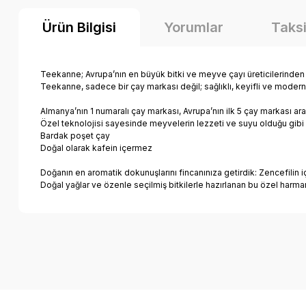
Ürün Bilgisi
Yorumlar
Taksi
Teekanne; Avrupa’nın en büyük bitki ve meyve çayı üreticilerinden biri
Teekanne, sadece bir çay markası değil; sağlıklı, keyifli ve modern b
Almanya’nın 1 numaralı çay markası, Avrupa’nın ilk 5 çay markası ar
Özel teknolojisi sayesinde meyvelerin lezzeti ve suyu olduğu gibi 
Bardak poşet çay
Doğal olarak kafein içermez
Doğanın en aromatik dokunuşlarını fincanınıza getirdik: Zencefilin iç
Doğal yağlar ve özenle seçilmiş bitkilerle hazırlanan bu özel harma