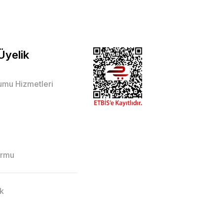
 Üyelik
lumu Hizmetleri
ormu
ik